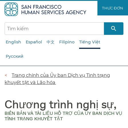
Chuyển
THỰC ĐƠN​​
đến
nội
dung
chính​​
English
Español
中文
Filipino
Tiếng Việt
Русский
Đường
Trang chính của Ủy ban Dịch vụ Tình trạng
khuyết tật và Lão hóa​​
dẫn​​
Chương trình nghị sự,
BIÊN BẢN VÀ TÀI LIỆU HỖ TRỢ CỦA ỦY BAN DỊCH VỤ
TÌNH TRẠNG KHUYẾT TẬT