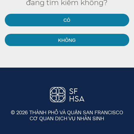
đang tìm kiếm không?​​
CÓ​​
KHÔNG​​
© 2026 THÀNH PHỐ VÀ QUẬN SAN FRANCISCO
CƠ QUAN DỊCH VỤ NHÂN SINH
​​