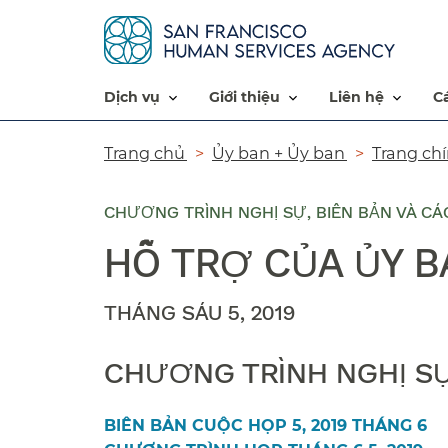
dịch vụ​​
giới thiệu​​
liên hệ​​
Đường
Trang chủ​​
Ủy ban + Ủy ban​​
Trang chí
dẫn​​
CHƯƠNG TRÌNH NGHỊ SỰ, BIÊN BẢN VÀ CÁC
HỖ TRỢ CỦA ỦY B
THÁNG SÁU 5, 2019​​
CHƯƠNG TRÌNH NGHỊ SỰ 
BIÊN BẢN CUỘC HỌP 5, 2019 THÁNG 6​​