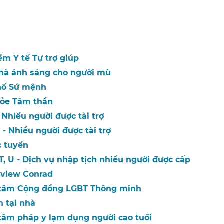
m Y tế Tự trợ giúp​​
hà ánh sáng cho người mù​​
ố Sứ mệnh​​
ỏe Tâm thần​​
Nhiều người được tài trợ​​
 - Nhiều người được tài trợ​​
 tuyến​​
T, U - Dịch vụ nhập tịch nhiều người được cấp​​
view Conrad​​
 tâm Cộng đồng LGBT Thông minh​​
tại nhà​​
tâm pháp y lạm dụng người cao tuổi​​