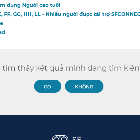
m dụng Người cao tuổi​​
 FF, GG, HH, LL - Nhiều người được tài trợ SFCONNECT
​​
d​​
ó tìm thấy kết quả mình đang tìm kiếm
CÓ​​
KHÔNG​​