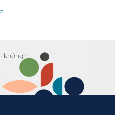
​​
 không?​​