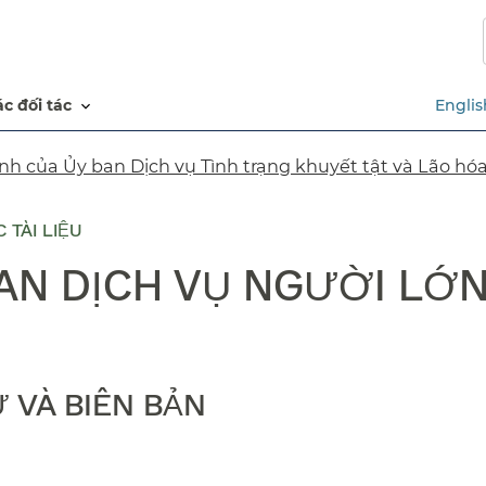
Chuyển
đến
nội
dung
các đối tác​​
Englis
chính​​
nh của Ủy ban Dịch vụ Tình trạng khuyết tật và Lão hóa​
 TÀI LIỆU
AN DỊCH VỤ NGƯỜI LỚN 
VÀ BIÊN BẢN​​