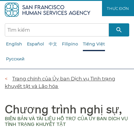
Chuyển
THỰC ĐƠN​​
đến
nội
dung
chính​​
English
Español
中文
Filipino
Tiếng Việt
Русский
Đường
Trang chính của Ủy ban Dịch vụ Tình trạng
khuyết tật và Lão hóa​​
dẫn​​
Chương trình nghị sự,
BIÊN BẢN VÀ TÀI LIỆU HỖ TRỢ CỦA ỦY BAN DỊCH VỤ
TÌNH TRẠNG KHUYẾT TẬT