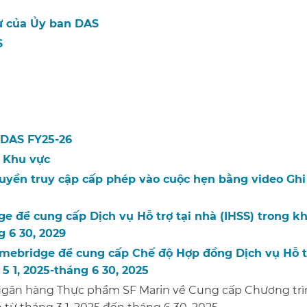
 của Ủy ban DAS​​
​
DAS FY25-26​​
Khu vực​​
quyền truy cập cấp phép vào cuộc hẹn bằng video Gh
ge để cung cấp Dịch vụ Hỗ trợ tại nhà (IHSS) trong k
 6 30, 2029​​
Homebridge để cung cấp Chế độ Hợp đồng Dịch vụ Hỗ t
 1, 2025-tháng 6 30, 2025​​
ới Ngân hàng Thực phẩm SF Marin về Cung cấp Chương tr