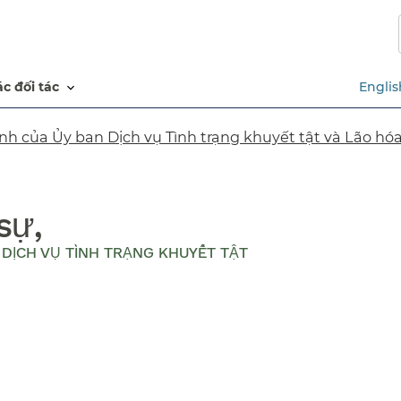
Chuyển
đến
nội
dung
các đối tác​​
Englis
chính​​
nh của Ủy ban Dịch vụ Tình trạng khuyết tật và Lão hóa​
sự,
N DỊCH VỤ TÌNH TRẠNG KHUYẾT TẬT