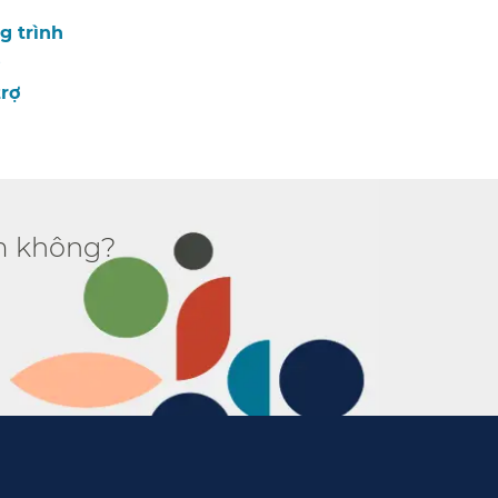
g trình
​
trợ
 không?​​