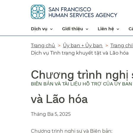
dịch vụ​​
giới thiệu​​
liên hệ​​
Đường
Trang chủ​​
Ủy ban + Ủy ban​​
Trang chí
Dịch vụ Tình trạng khuyết tật và Lão hóa​​
dẫn​​
Chương trình nghị 
BIÊN BẢN VÀ TÀI LIỆU HỖ TRỢ CỦA ỦY BA
và Lão hóa​​
Tháng Ba 5, 2025​​
Chương trình nghị sự và Biên bản:​​