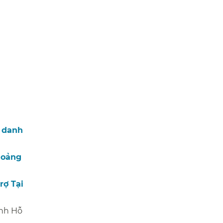
i danh
hoảng
rợ Tại
ình Hỗ