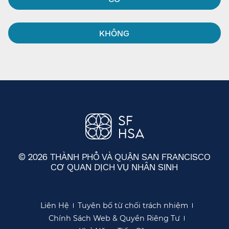
KHÔNG​​
© 2026 THÀNH PHỐ VÀ QUẬN SAN FRANCISCO
CƠ QUAN DỊCH VỤ NHÂN SINH
​​
Liên Hệ​​
Tuyên bố từ chối trách nhiệm​​
Chính Sách Web & Quyền Riêng Tư​​