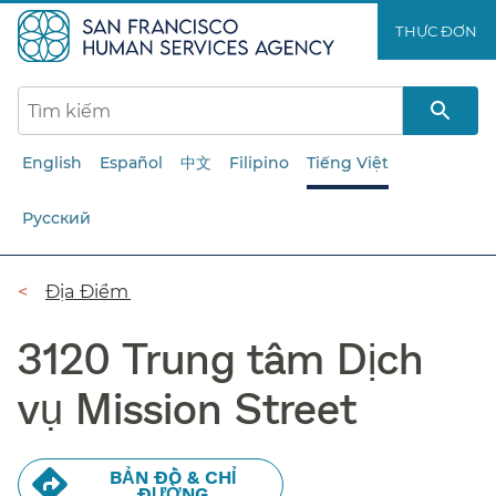
Chuyển
THỰC ĐƠN​​
đến
nội
dung
chính​​
English
Español
中文
Filipino
Tiếng Việt
Русский
Đường
Địa Điểm​​
dẫn​​
3120 Trung tâm Dịch
vụ Mission Street​​
BẢN ĐỒ & CHỈ
ĐƯỜNG​​