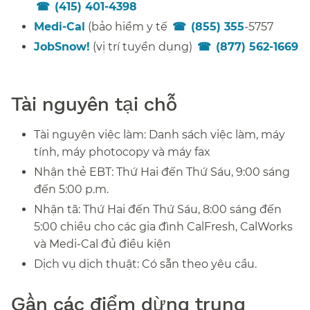
(415) 401-4398
​​
Medi-Cal
(bảo hiểm y tế
(855) 355
-5757​​
JobSnow!
(vị trí tuyển dụng)
(877) 562-1669
Tài nguyên tại chỗ​​
Tài nguyên việc làm: Danh sách việc làm, máy
tính, máy photocopy và máy fax​​
Nhận thẻ EBT: Thứ Hai đến Thứ Sáu, 9:00 sáng
đến 5:00 p.m.​​
Nhận tã: Thứ Hai đến Thứ Sáu, 8:00 sáng đến
5:00 chiều cho các gia đình CalFresh, CalWorks
và Medi-Cal đủ điều kiện​​
Dịch vụ dịch thuật: Có sẵn theo yêu cầu.​​
Gần các điểm dừng trung