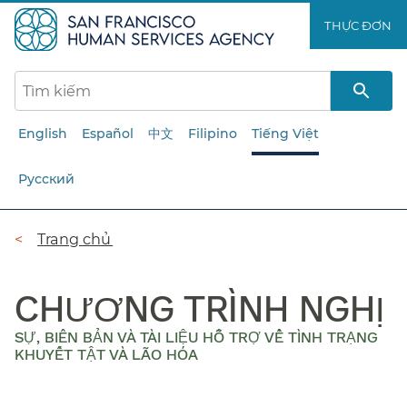
Chuyển
THỰC ĐƠN​​
đến
nội
dung
chính​​
English
Español
中文
Filipino
Tiếng Việt
Русский
Đường
Trang chủ​​
dẫn​​
CHƯƠNG TRÌNH NGHỊ
SỰ, BIÊN BẢN VÀ TÀI LIỆU HỖ TRỢ VỀ TÌNH TRẠNG
KHUYẾT TẬT VÀ LÃO HÓA
​​