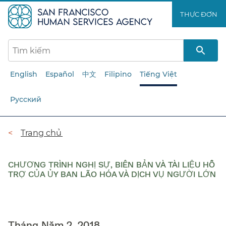
Chuyển
THỰC ĐƠN​​
đến
nội
dung
chính​​
English
Español
中文
Filipino
Tiếng Việt
Русский
Đường
Trang chủ​​
dẫn​​
CHƯƠNG TRÌNH NGHỊ SỰ, BIÊN BẢN VÀ TÀI LIỆU HỖ
TRỢ CỦA ỦY BAN LÃO HÓA VÀ DỊCH VỤ NGƯỜI LỚN
​​
Tháng Năm 2, 2018​​