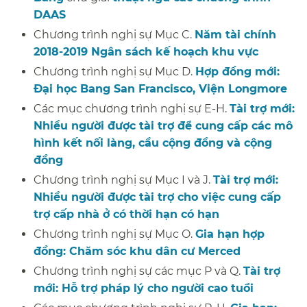
DAAS
​​
Chương trình nghị sự Mục C.
Năm tài chính
2018-2019 Ngân sách kế hoạch khu vực
​​
Chương trình nghị sự Mục D.
Hợp đồng mới:
Đại học Bang San Francisco, Viện Longmore
​​
Các mục chương trình nghị sự E-H.
Tài trợ mới:
Nhiều người được tài trợ để cung cấp các mô
hình kết nối làng, cầu cộng đồng và cộng
đồng
​​
Chương trình nghị sự Mục I và J.
Tài trợ mới:
Nhiều người được tài trợ cho việc cung cấp
trợ cấp nhà ở có thời hạn có hạn
​​
Chương trình nghị sự Mục O.
Gia hạn hợp
đồng: Chăm sóc khu dân cư Merced
​​
Chương trình nghị sự các mục P và Q.
Tài trợ
mới: Hỗ trợ pháp lý cho người cao tuổi
​​