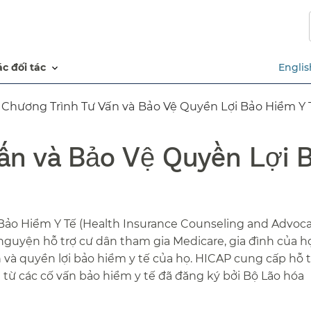
Chuyển
đến
nội
dung
các đối tác​​
Englis
chính​​
Chương Trình Tư Vấn và Bảo Vệ Quyền Lợi Bảo Hiểm Y Tế
ấn và Bảo Vệ Quyền Lợi 
Bảo Hiểm Y Tế (Health Insurance Counseling and Advoc
nguyện hỗ trợ cư dân tham gia Medicare, gia đình của h
 và quyền lợi bảo hiểm y tế của họ. HICAP cung cấp hỗ t
n từ các cố vấn bảo hiểm y tế đã đăng ký bởi Bộ Lão hóa