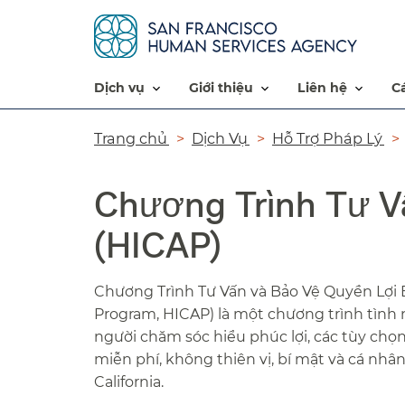
dịch vụ​​
giới thiệu​​
liên hệ​​
Đường
Trang chủ​​
Dịch Vụ​​
Hỗ Trợ Pháp Lý​​
dẫn​​
Chương Trình Tư V
(HICAP)​​
Chương Trình Tư Vấn và Bảo Vệ Quyền Lợi 
Program, HICAP) là một chương trình tình 
người chăm sóc hiểu phúc lợi, các tùy chọn
miễn phí, không thiên vị, bí mật và cá nhâ
California.​​