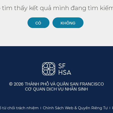
ó tìm thấy kết quả mình đang tìm kiếm
CÓ​​
KHÔNG​​
© 2026 THÀNH PHỐ VÀ QUẬN SAN FRANCISCO
CƠ QUAN DỊCH VỤ NHÂN SINH
​​
 từ chối trách nhiệm​​
Chính Sách Web & Quyền Riêng Tư​​