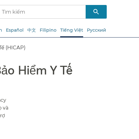
h
Español
中文
Filipino
Tiếng Việt
Русский
 (HICAP)​​
Bảo Hiểm Y Tế
acy
ọ và
rợ