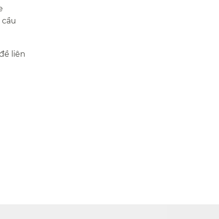
e
 cầu
đề liên