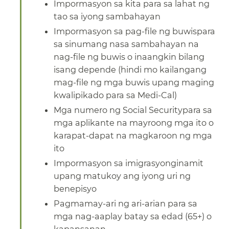
Impormasyon sa kita para sa lahat ng
tao sa iyong sambahayan​​
Impormasyon sa pag-file ng buwispara
sa sinumang nasa sambahayan na
nag-file ng buwis o inaangkin bilang
isang depende (hindi mo kailangang
mag-file ng mga buwis upang maging
kwalipikado para sa Medi-Cal)​​
Mga numero ng Social Securitypara sa
mga aplikante na mayroong mga ito o
karapat-dapat na magkaroon ng mga
ito​​
Impormasyon sa imigrasyonginamit
upang matukoy ang iyong uri ng
benepisyo​​
Pagmamay-ari ng ari-arian para sa
mga nag-aaplay batay sa edad (65+) o
kapansanan​​