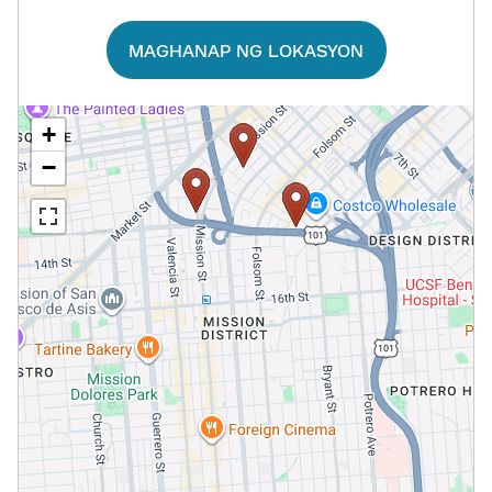
MAGHANAP NG LOKASYON​​
+
−