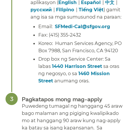
aplikasyon (
English
​​ |
Español
​​ |
中文
​​ |
русский
​​ |
Filipino
​​ |
Tiếng Việt
) gamit
ang isa sa mga sumusunod na paraan:​​
Email:
SFMedi-Cal@sfgov.org
​​
Fax: (415) 355-2432​​
Koreo: Human Services Agency, PO
Box 7988, San Francisco, CA 94120​​
Drop box ng Service Center: Sa
labas
1440 Harrison Street
sa oras
ng negosyo, o sa
1460 Mission
Street
anumang oras.​​
Pagkatapos mong mag-apply​​
Puwedeng tumagal ng hanggang 45 araw
bago malaman ang pigiging kwalipikado
mo at hanggang 90 araw kung nag-apply
ka batay sa isang kapansanan. Sa