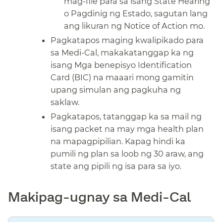
mag-file para sa isang State Hearing
o Pagdinig ng Estado, sagutan lang
ang likuran ng Notice of Action mo.​​
Pagkatapos maging kwalipikado para
sa Medi-Cal, makakatanggap ka ng
isang Mga benepisyo Identification
Card (BIC) na maaari mong gamitin
upang simulan ang pagkuha ng
saklaw.​​
Pagkatapos, tatanggap ka sa mail ng
isang packet na may mga health plan
na mapagpipilian. Kapag hindi ka
pumili ng plan sa loob ng 30 araw, ang
state ang pipili ng isa para sa iyo.​​
Makipag-ugnay sa Medi-Cal​​