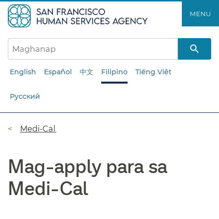
Laktawan
MENU​​
ang
pangunahing
nilalaman​​
English
Español
中文
Filipino
Tiếng Việt
Русский
Breadcrumb​​
Medi-Cal​​
Mag-apply para sa
Medi-Cal​​