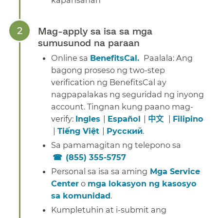
Mag-apply sa isa sa mga
sumusunod na paraan​​
Online
sa
BenefitsCal
.
Paalala: Ang
bagong proseso ng two-step
verification ng BenefitsCal ay
nagpapalakas ng seguridad ng inyong
account. Tingnan kung paano mag-
verify:
Ingles
​​ |
Español
​​ |
中文
​​ |
Filipino
​​
|
Tiếng Việt
​​ |
Русский
.​​
Sa pamamagitan ng telepono sa
(855) 355-5757
​​
Personal sa isa sa aming
Mga Service
Center
o
mga lokasyon ng kasosyo
sa komunidad
.​​
Kumpletuhin at i-submit ang