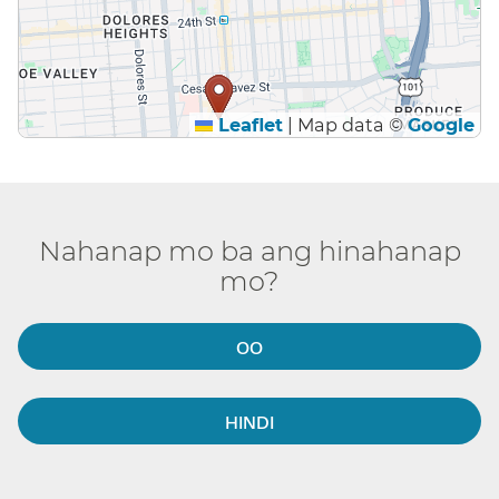
Leaflet
|
Map data ©
Google
Nahanap mo ba ang hinahanap
mo?​​
OO​​
HINDI​​