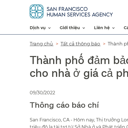
dịch vụ​​
giới thiệu​​
liên hệ​​
Đường
Trang chủ​​
Tất cả thông báo​​
Thành ph
dẫn​​
Thành phố đảm bảo 
cho nhà ở giá cả ph
09/30/2022
Thông cáo báo chí​​
San Francisco, CA - Hôm nay, Thị trưởng L
triệu đô la tài trợ từ Sở Nhà ở và Phát tri