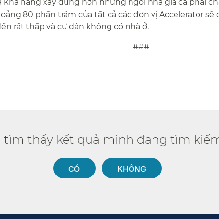
óa khả năng xây dựng hơn những ngôi nhà giá cả phải c
Khoảng 80 phần trăm của tất cả các đơn vị Accelerator sẽ
ến rất thấp và cư dân không có nhà ở.​​
#​​
ó tìm thấy kết quả mình đang tìm kiếm
CÓ​​
KHÔNG​​