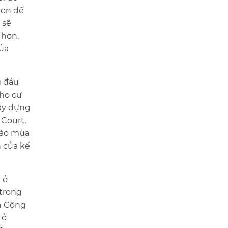
hơn để
 sẽ
 hơn.
của
g đầu
cho cư
xây dựng
 Court,
 vào mùa
n của kế
 ở
 trong
ển Cộng
 ở