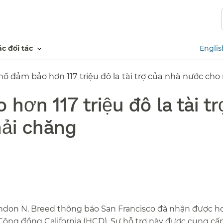
Chuyển
đến
nội
dung
các đối tác​​
Englis
chính​​
ố đảm bảo hơn 117 triệu đô la tài trợ của nhà nước cho n
hơn 117 triệu đô la tài t
ải chăng​​
ondon N. Breed thông báo San Francisco đã nhận được hơ
ển Cộng đồng California (HCD). Sự hỗ trợ này được cung cấ