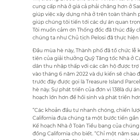
cung cấp nhà ở giá cả phải chăng hơn ở Sa
giúp việc xây dựng nhà ở trên toàn thành 
giúp chúng tôi tiến tới các dự án quan tr
Tôi muốn cảm ơn Thống đốc đã thúc đẩy chư
chúng ta như Chủ tịch Pelosi đã thực hiện
Đầu mùa hè này, Thành phố đã tổ chức lễ kh
tiên của giải thưởng Quỹ Tăng tốc Nhà ở Ca
dân thu nhập thấp với các căn hộ được trợ
vào tháng 6 năm 2022 và dự kiến sẽ chào đ
trước đây được gọi là Treasure Island Parc
hè này. Sự phát triển của đơn vị 138là dự 
hoạch lớn hơn để hồi sinh và phát triển hơ
“Các khoản đầu tư nhanh chóng, chiến lượ
California đưa chúng ta một bước tiến gần
Kế hoạch Nhà ở Toàn Tiểu bang của chúng t
đồng California cho biết. “Chỉ một năm s