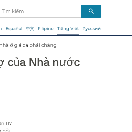
h
Español
中文
Filipino
Tiếng Việt
Русский
hà ở giá cả phải chăng​​
rợ của Nhà nước
n 117
p bởi