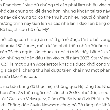
n Francisco. “Mặc dù chúng tôi cần phải làm nhiều việc 
phố của chúng tôi dễ dàng hơn, nhưng khoản tài trợ này
ọng này để chúng tôi có thể thu hút nhiều người ở nhanh
ơng trình này tiến lên và các nhà lãnh đạo liên bang 
 Kế hoạch cứu hộ của Mỹ”.​​
ởi công của hai dự án nhà ở giá rẻ được tài trợ bởi vòn
lifornia. 180 Jones, một dự án phát triển nhà ở 70dành 
 cấp 35 cho người lớn chưa có nhà ở trước đây, bắt đầu 
ón những cư dân đầu tiên vào cuối năm 2023. Star View
el C3.1, là một dự án Accelerator khác đã được khởi công
án giá cả phải chăng thứ hai được triển khai như một phầ
n nữa Đảo Kho báu.​​
c mà tiểu bang đã thực hiện thông qua Bộ tăng tốc Nhà
 hơn đến 2.5 triệu ngôi nhà cần cho 2030, như được nêu
ôi,” Gustavo Velasquez, Giám đốc Sở Nhà ở và Phát tri
au khi Thống đốc Gavin Newsom công bố Bộ tăng tốc Nhà