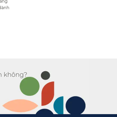
hăng
 dành
 không?​​