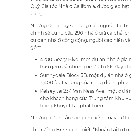
Quỹ Gia tốc Nhà ở California, được gieo hạt 
bang.​​
Những đô la này sẽ cung cấp nguồn tài trợ
chính sẽ cung cấp 290 nhà ở giá cả phải ch
cư dân nhà ở công cộng, người cao niên và 
gồm:​​
4200 Geary Blvd, một dự án nhà ở giá r
bao gồm cả những người trước đây khô
Sunnydale Block 3B, một dự án nhà ở 
3,400 feet vuông của cộng đồng phục v
Kelsey tại 234 Van Ness Ave., một dự á
cho khách hàng của Trung tâm Khu vự
trạng khuyết tật phát triển.​​
Những dự án sẵn sàng cho xẻng này dự kiế
Thị trưởng Breed cho biết: “Khoản tài trợ 