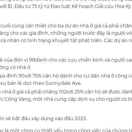
với $1. Đầu tư 75 tỷ từ Đạo luật Kế hoạch Giải cứu Hoa Kỳ 
 cuối cùng cần thiết cho ba dự án nhà ở giá cả phải chă
ăng cho các gia đình, những người trước đây là người vô 
cá nhân có tình trạng khuyết tật phát triển. Các dự án 
ẻ của đơn vị 98dành cho các cựu chiến binh và người ca
ng có nhà ở.​​
gia đình 90với 75% căn hộ dành cho cư dân nhà ở công 
ụ bán lẻ dọc theo Sunnydale Ave.​​
n nhà ở giá cả phải chăng 102với 25% căn hộ sẽ được dàn
c Cổng Vàng, một nhà cung cấp dịch vụ cho người có t
n sẽ bắt đầu xây dựng vào đầu 2023.​​
này là một công cụ thiết yếu trong công việc của chúng t