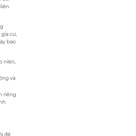
liên
ng
gia cư,
này bao
o niên,
cộng và
h riêng
ình
ôi để