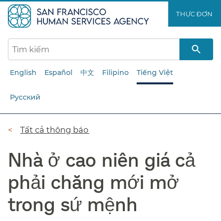
Chuyển
THỰC ĐƠN​​
đến
nội
dung
chính​​
English
Español
中文
Filipino
Tiếng Việt
Русский
Đường
Tất cả thông báo​​
dẫn​​
Nhà ở cao niên giá cả
phải chăng mới mở
trong sứ mệnh​​