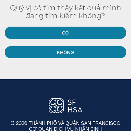
Quý vị có tìm thấy kết quả mình
đang tìm kiếm không?​​
CÓ​​
KHÔNG​​
© 2026 THÀNH PHỐ VÀ QUẬN SAN FRANCISCO
CƠ QUAN DỊCH VỤ NHÂN SINH