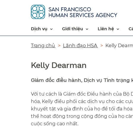
dịch vụ​​
giới thiệu​​
liên hệ​​
Đường
Trang chủ​​
Lãnh đạo HSA​​
Kelly Dearm
dẫn​​
Kelly Dearman
Giám đốc điều hành, Dịch vụ Tình trạng k
Với tư cách là Giám đốc Điều hành của Bộ D
hóa, Kelly điều phối các dịch vụ cho các cựu
khuyết tật và gia đình của họ để tối đa hóa
thể hoạt động trong cộng đồng của họ càng
cuộc sống cao nhất.​​