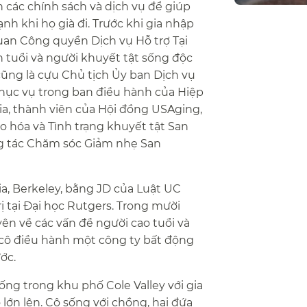
 các chính sách và dịch vụ để giúp
h khi họ già đi. Trước khi gia nhập
uan Công quyền Dịch vụ Hỗ trợ Tại
ớn tuổi và người khuyết tật sống độc
cũng là cựu Chủ tịch Ủy ban Dịch vụ
phục vụ trong ban điều hành của Hiệp
nia, thành viên của Hội đồng USAging,
 hóa và Tình trạng khuyết tật San
g tác Chăm sóc Giảm nhẹ San
ia, Berkeley, bằng JD của Luật UC
ị tại Đại học Rutgers. Trong mười
ên về các vấn đề người cao tuổi và
ủa cô điều hành một công ty bất động
c.​​
 sống trong khu phố Cole Valley với gia
lớn lên. Cô sống với chồng, hai đứa