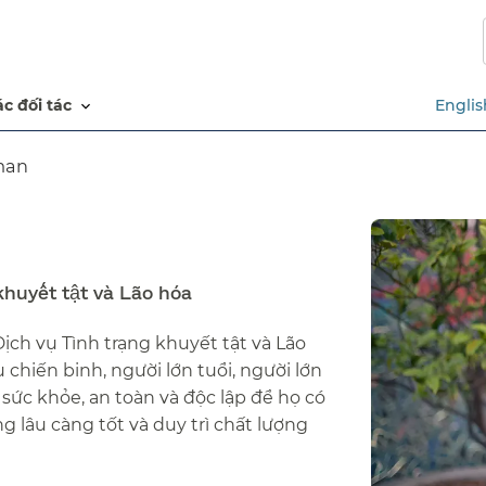
Chuyển
đến
nội
dung
các đối tác​​
Englis
chính​​
an​​
huyết tật và Lão hóa​​
ịch vụ Tình trạng khuyết tật và Lão
 chiến binh, người lớn tuổi, người lớn
 sức khỏe, an toàn và độc lập để họ có
 lâu càng tốt và duy trì chất lượng