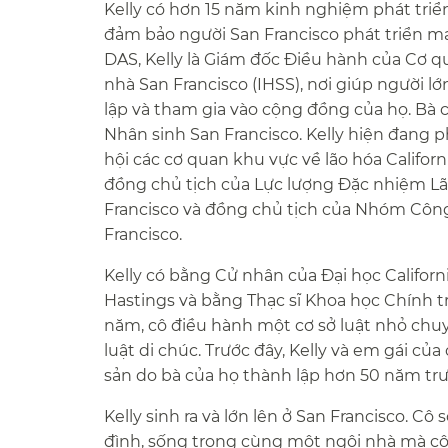
Kelly có hơn 15 năm kinh nghiệm phát triển
đảm bảo người San Francisco phát triển mạn
DAS, Kelly là Giám đốc Điều hành của Cơ q
nhà San Francisco (IHSS), nơi giúp người l
lập và tham gia vào cộng đồng của họ. Bà 
Nhân sinh San Francisco. Kelly hiện đang 
hội các cơ quan khu vực về lão hóa Califor
đồng chủ tịch của Lực lượng Đặc nhiệm Lão
Francisco và đồng chủ tịch của Nhóm Côn
Francisco.​​
Kelly có bằng Cử nhân của Đại học Californ
Hastings và bằng Thạc sĩ Khoa học Chính tr
năm, cô điều hành một cơ sở luật nhỏ chuy
luật di chúc. Trước đây, Kelly và em gái c
sản do bà của họ thành lập hơn 50 năm trướ
Kelly sinh ra và lớn lên ở San Francisco. Cô
đình, sống trong cùng một ngôi nhà mà cô 