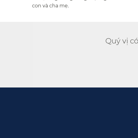
con và cha mẹ.​​
Quý vị c