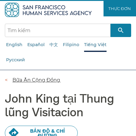
Chuyển
THỰC ĐƠN​​
đến
nội
dung
chính​​
English
Español
中文
Filipino
Tiếng Việt
Русский
Đường
Bữa Ăn Cộng Đồng​​
dẫn​​
John King tại Thung
lũng Visitacion​​
BẢN ĐỒ & CHỈ
ĐƯỜNG​​