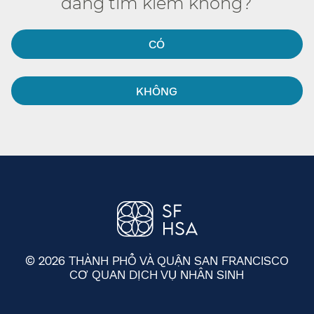
đang tìm kiếm không?​​
CÓ​​
KHÔNG​​
© 2026 THÀNH PHỐ VÀ QUẬN SAN FRANCISCO
CƠ QUAN DỊCH VỤ NHÂN SINH
​​