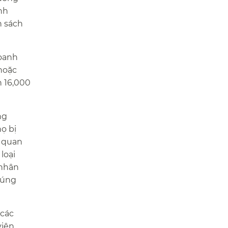
nh
h sách
doanh
hoặc
n 16,000
ng
họ bị
u quan
loại
 nhân
đúng
 các
iên,