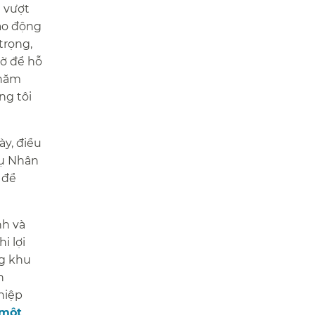
i vượt
lao động
trọng,
iờ để hỗ
chăm
ng tôi
ày, điều
vụ Nhân
 để
nh và
i lợi
ng khu
h
hiệp
 một