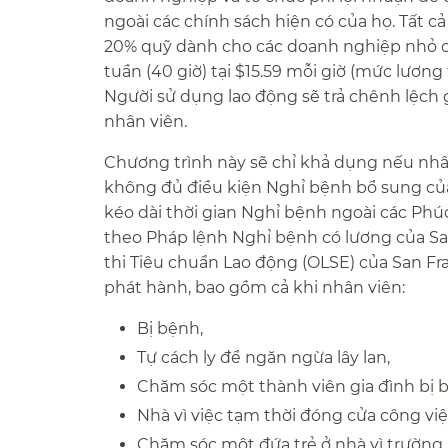
ngoài các chính sách hiện có của họ. Tất cả
20% quỹ dành cho các doanh nghiệp nhỏ có
tuần (40 giờ) tại $15.59 mỗi giờ (mức lương
Người sử dụng lao động sẽ trả chênh lệch 
nhân viên.​​
Chương trình này sẽ chỉ khả dụng nếu nhân 
không đủ điều kiện Nghỉ bệnh bổ sung của
kéo dài thời gian Nghỉ bệnh ngoài các Phúc
theo Pháp lệnh Nghỉ bệnh có lương của Sa
thi Tiêu chuẩn Lao động (OLSE) của San F
phát hành, bao gồm cả khi nhân viên:​​
Bị bệnh,​​
Tự cách ly để ngăn ngừa lây lan,​​
Chăm sóc một thành viên gia đình bị bệ
Nhà vì việc tạm thời đóng cửa công vi
Chăm sóc một đứa trẻ ở nhà vì trường