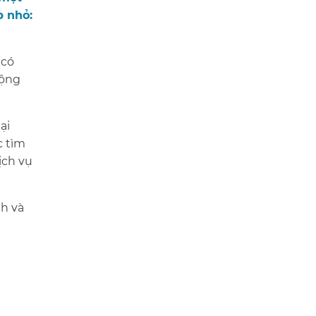
p nhỏ:
 có
cộng
ại
c tìm
ịch vụ
nh và