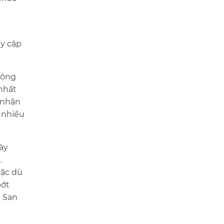
uy cập
cộng
nhất
 nhân
t nhiều
ày
.
mặc dù
bớt
g San