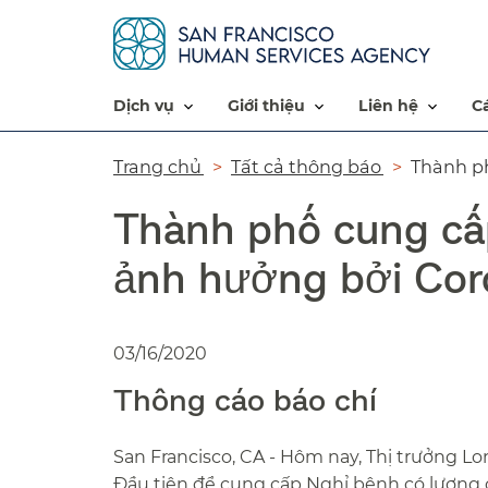
dịch vụ​​
giới thiệu​​
liên hệ​​
Đường
Trang chủ​​
Tất cả thông báo​​
Thành ph
dẫn​​
Thành phố cung cấ
ảnh hưởng bởi Coron
03/16/2020
Thông cáo báo chí​​
San Francisco, CA - Hôm nay, Thị trưởng 
Đầu tiên để cung cấp Nghỉ bệnh có lương