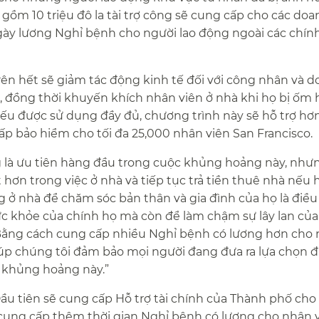
 gồm 10 triệu đô la tài trợ công sẽ cung cấp cho các doa
ày lương Nghỉ bệnh cho người lao động ngoài các chín
rên hết sẽ giảm tác động kinh tế đối với công nhân và 
a, đồng thời khuyến khích nhân viên ở nhà khi họ bị ốm 
ếu được sử dụng đầy đủ, chương trình này sẽ hỗ trợ hơ
 bảo hiểm cho tối đa 25,000 nhân viên San Francisco.​​
g là ưu tiên hàng đầu trong cuộc khủng hoảng này, như
t hơn trong việc ở nhà và tiếp tục trả tiền thuê nhà nếu 
 ở nhà để chăm sóc bản thân và gia đình của họ là điề
ức khỏe của chính họ mà còn để làm chậm sự lây lan của 
 Bằng cách cung cấp nhiều Nghỉ bệnh có lương hơn cho
giúp chúng tôi đảm bảo mọi người đang đưa ra lựa chọn 
khủng hoảng này.”​​
ầu tiên sẽ cung cấp Hỗ trợ tài chính của Thành phố cho
 cung cấp thêm thời gian Nghỉ bệnh có lương cho nhân v