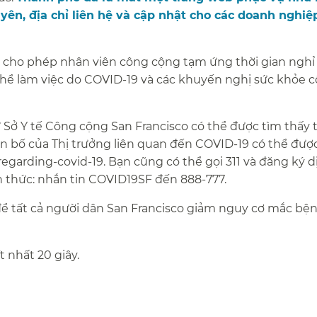
yên, địa chỉ liên hệ và cập nhật cho các doanh nghiệ
 cho phép nhân viên công cộng tạm ứng thời gian nghỉ
hể làm việc do COVID-19 và các khuyến nghị sức khỏe 
 Sở Y tế Công cộng San Francisco có thể được tìm thấy t
ên bố của Thị trưởng liên quan đến COVID‑19 có thể đượ
egarding-covid-19. Bạn cũng có thể gọi 311 và đăng ký d
thức: nhắn tin COVID19SF đến 888-777.​​
để tất cả người dân San Francisco giảm nguy cơ mắc bệ
nhất 20 giây.​​