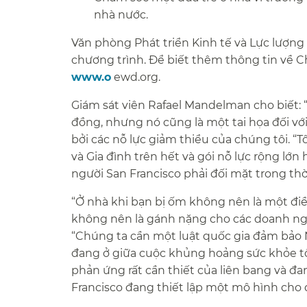
nhà nước.​​
Văn phòng Phát triển Kinh tế và Lực lượng
chương trình. Để biết thêm thông tin về Ch
www.o
ewd.org.​​
Giám sát viên Rafael Mandelman cho biết:
đồng, nhưng nó cũng là một tai họa đối v
bởi các nỗ lực giảm thiểu của chúng tôi. 
và Gia đình trên hết và gói nỗ lực rộng lớ
người San Francisco phải đối mặt trong thời
“Ở nhà khi bạn bị ốm không nên là một điề
không nên là gánh nặng cho các doanh nghi
“Chúng ta cần một luật quốc gia đảm bảo 
đang ở giữa cuộc khủng hoảng sức khỏe tồi
phản ứng rất cần thiết của liên bang và đa
Francisco đang thiết lập một mô hình cho qu