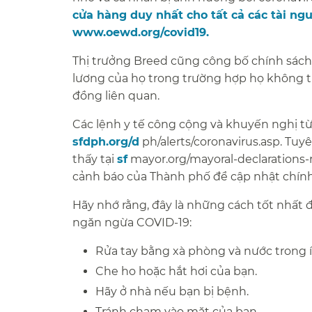
cửa hàng duy nhất cho tất cả các tài ngu
www.oewd.org/covid19.
​​
Thị trưởng Breed cũng công bố chính sách
lương của họ trong trường hợp họ không t
đồng liên quan.​​
Các lệnh y tế công cộng và khuyến nghị từ
sfdph.org/d
ph/alerts/coronavirus.asp. Tuy
thấy tại
sf
mayor.org/mayoral-declarations-r
cảnh báo của Thành phố để cập nhật chính 
Hãy nhớ rằng, đây là những cách tốt nhất 
ngăn ngừa COVID-19:​​
Rửa tay bằng xà phòng và nước trong ít 
Che ho hoặc hắt hơi của bạn.​​
Hãy ở nhà nếu bạn bị bệnh.​​
Tránh chạm vào mặt của bạn.​​