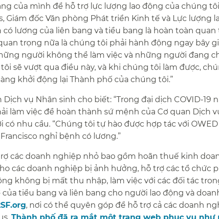
ăng của mình để hỗ trợ lực lượng lao động của chúng tô
, Giám đốc Văn phòng Phát triển Kinh tế và Lực lượng 
h có lương của liên bang và tiểu bang là hoàn toàn quan 
quan trọng nữa là chúng tôi phải hành động ngay bây g
 những người không thể làm việc và những người đang 
tôi sẽ vượt qua điều này, và khi chúng tôi làm được, chú
ng khởi động lại Thành phố của chúng tôi.”​​
Dịch vụ Nhân sinh cho biết: “Trong đại dịch COVID-19 n
phải làm việc để hoàn thành sứ mệnh của Cơ quan Dịch 
ời có nhu cầu. “Chúng tôi tự hào được hợp tác với OWED
rancisco nghỉ bệnh có lương.”​​
 trợ các doanh nghiệp nhỏ bao gồm hoãn thuế kinh doa
ho các doanh nghiệp bị ảnh hưởng, hỗ trợ các tổ chức ph
ộng không bị mất thu nhập, làm việc với các đối tác tro
ợ của tiểu bang và liên bang cho người lao động và doan
SF.org
, nơi có thể quyên góp để hỗ trợ cả các doanh ng
us.
Thành phố đã ra mắt một trang web phục vụ như