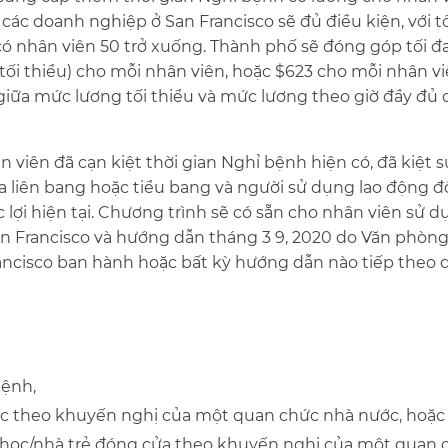
 các doanh nghiệp ở San Francisco sẽ đủ điều kiện, với t
 nhân viên 50 trở xuống. Thành phố sẽ đóng góp tối đ
 tối thiểu) cho mỗi nhân viên, hoặc $623 cho mỗi nhân vi
giữa mức lương tối thiểu và mức lương theo giờ đầy đủ 
viên đã cạn kiệt thời gian Nghỉ bệnh hiện có, đã kiệt 
 liên bang hoặc tiểu bang và người sử dụng lao động đ
 lợi hiện tại. Chương trình sẽ có sẵn cho nhân viên sử 
n Francisco và hướng dẫn tháng 3 9, 2020 do Văn phòn
rancisco ban hành hoặc bất kỳ hướng dẫn nào tiếp theo
nh,​​
ệc theo khuyến nghị của một quan chức nhà nước, hoặc​​
 học/nhà trẻ đóng cửa theo khuyến nghị của một quan 