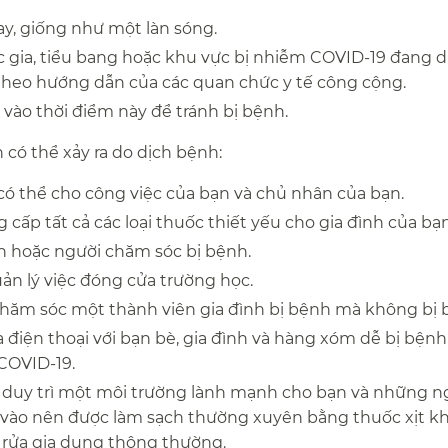
y, giống như một làn sóng.​​
 gia, tiểu bang hoặc khu vực bị nhiễm COVID-19 đang di
theo hướng dẫn của các quan chức y tế công cộng.​​
ào thời điểm này để tránh bị bệnh.​​
ó thể xảy ra do dịch bệnh:​​
có thể cho công việc của bạn và chủ nhân của bạn.​​
ấp tất cả các loại thuốc thiết yếu cho gia đình của bạn.
 hoặc người chăm sóc bị bệnh.​​
n lý việc đóng cửa trường học.​​
hăm sóc một thành viên gia đình bị bệnh mà không bị bệ
điện thoại với bạn bè, gia đình và hàng xóm dễ bị bệnh
OVID-19.​​
 duy trì một môi trường lành mạnh cho bạn và những n
vào nên được làm sạch thường xuyên bằng thuốc xịt k
rửa gia dụng thông thường.​​