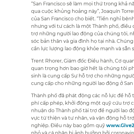
“San Francisco sẽ làm mọi thứ trong khả n
qua cuộc khủng hoảng này”, Joaquín Torres
của San Francisco cho biết. “Tiền nghỉ bện
nhưng với tư cách là một Thành phố, điều 
trợ những người lao động của chúng tôi,
sóc bản thân và gia đình họ tại nhà. Chúng 
cần lực lượng lao động khỏe mạnh và sẵn sà
Trent Rhorer, Giám đốc Điều hành, Cơ quan 
quan trọng hơn bao giờ hết là chúng tôi 
sinh là cung cấp Sự hỗ trợ cho những ngư
cung cấp cho những người lao động ở San F
Thành phố đã phát động các nỗ lực để hỗ
phí cấp phép, khởi động một quỹ cứu trợ c
nhuận do Thành phố tài trợ để người lao đ
vực từ thiện và tư nhân, và vận động hỗ tr
nghiệp. Điều này bao gồm quỹ
www.Give2
nhỏ và cá nhân bị ảnh hưởng bởi coronavir