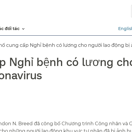
Chuyển
đến
nội
dung
các đối tác​​
Englis
chính​​
ố cung cấp Nghỉ bệnh có lương cho người lao động bị ả
p Nghỉ bệnh có lương cho
avirus​​
London N. Breed đã công bố Chương trình Công nhân và G
 cho những người lao động khu vực tư nhân đã bị ảnh 