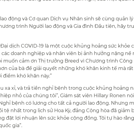
 lao động và Cơ quan Dịch vụ Nhân sinh sẽ cùng quản lý
ương trình Người lao động và Gia đình Đầu tiên, hãy tr
 “Đại dịch COVID-19 là một cuộc khủng hoảng sức khỏe 
ới các doanh nghiệp và nhân viên bị ảnh hưởng nặng nề 
“Tôi muốn cảm ơn Thị trưởng Breed vì Chương trình Công
n hơn của bà để giải quyết những khó khăn kinh tế mà rấ
 điểm khó khăn này.”​​
u xa xỉ, và trả tiền nghỉ bệnh trong cuộc khủng hoảng n
ệp nhỏ của chúng tôi”, Giám sát viên Hillary Ronen nói
Nghỉ bệnh có lương cho tất cả người lao động. Nhưng 
 tệ nhất trong lịch sử Hoa Kỳ, đảng Cộng hòa đã giảm 
ng đặt lợi nhuận lên sức khỏe cộng đồng. Tôi tự hào rằn
ốc gia”.​​