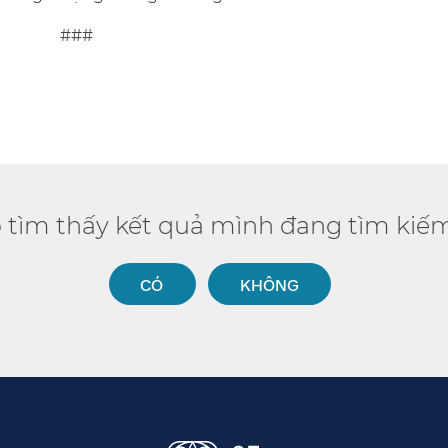
​​
ó tìm thấy kết quả mình đang tìm kiếm
CÓ​​
KHÔNG​​