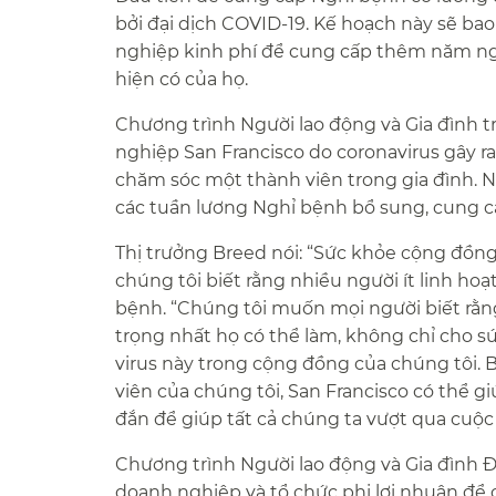
bởi đại dịch COVID-19. Kế hoạch này sẽ bao
nghiệp kinh phí để cung cấp thêm năm ng
hiện có của họ.​​
Chương trình Người lao động và Gia đình t
nghiệp San Francisco do coronavirus gây r
chăm sóc một thành viên trong gia đình. N
các tuần lương Nghỉ bệnh bổ sung, cung cấp
Thị trưởng Breed nói: “Sức khỏe cộng đồn
chúng tôi biết rằng nhiều người ít linh hoạ
bệnh. “Chúng tôi muốn mọi người biết rằng
trọng nhất họ có thể làm, không chỉ cho s
virus này trong cộng đồng của chúng tôi.
viên của chúng tôi, San Francisco có thể 
đắn để giúp tất cả chúng ta vượt qua cuộc 
Chương trình Người lao động và Gia đình Đ
doanh nghiệp và tổ chức phi lợi nhuận để