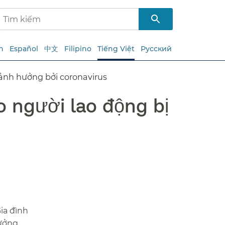
h
Español
中文
Filipino
Tiếng Việt
Русский
nh hưởng bởi coronavirus​​
 người lao động bị
ia đình
hưởng