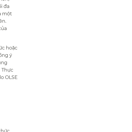
ối đa
a một
ên.
của
sức hoặc
ồng ý
dụng
g Thực
 do OLSE
chức