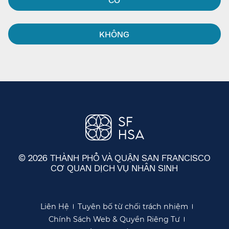
KHÔNG​​
© 2026 THÀNH PHỐ VÀ QUẬN SAN FRANCISCO
CƠ QUAN DỊCH VỤ NHÂN SINH
​​
Liên Hệ​​
Tuyên bố từ chối trách nhiệm​​
Chính Sách Web & Quyền Riêng Tư​​