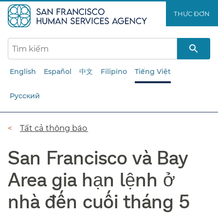
Chuyển
THỰC ĐƠN​​
đến
nội
dung
chính​​
English
Español
中文
Filipino
Tiếng Việt
Русский
Đường
Tất cả thông báo​​
dẫn​​
San Francisco và Bay
Area gia hạn lệnh ở
nhà đến cuối tháng 5​​