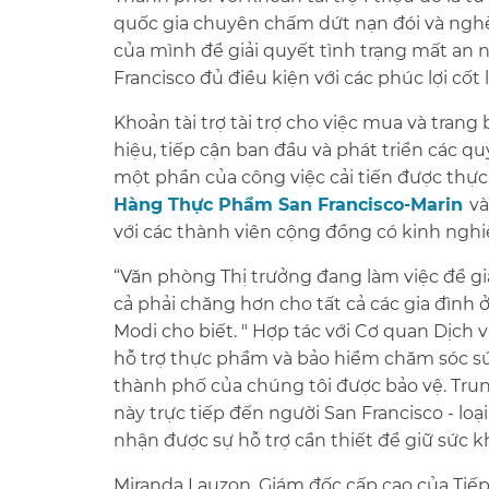
quốc gia chuyên chấm dứt nạn đói và nghè
của mình để giải quyết tình trạng mất an 
Francisco đủ điều kiện với các phúc lợi cốt lõ
Khoản tài trợ tài trợ cho việc mua và tran
hiệu, tiếp cận ban đầu và phát triển các qu
một phần của công việc cải tiến được thực 
Hàng Thực Phẩm San Francisco-Marin​​
và
với các thành viên cộng đồng có kinh nghiệ
“Văn phòng Thị trưởng đang làm việc để gi
cả phải chăng hơn cho tất cả các gia đình ở
Modi cho biết. " Hợp tác với Cơ quan Dịch 
hỗ trợ thực phẩm và bảo hiểm chăm sóc s
thành phố của chúng tôi được bảo vệ. Tru
này trực tiếp đến người San Francisco - loạ
nhận được sự hỗ trợ cần thiết để giữ sức khỏ
Miranda Lauzon, Giám đốc cấp cao của Tiếp