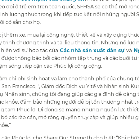
o đói ở trẻ em trên toàn quốc, SFHSA sẽ có thể mở rộng
ninh lương thực trong khi tiếp tục kết nối những người 
i có sẵn cho họ.​​
g bị thêm xe, mua lại công nghệ, thiết kế và xây dựng th
y trình chương trình và tài liệu thông tin. Những nỗ lực n
hiện với sự hợp tác của​​
Các nhà sản xuất dân sự​​
và​​
N
 được thông báo bởi các nhóm tập trung và các buổi tư
m sống tiếp cận các Phúc lợi công cộng.​​
ảm chi phí sinh hoạt và làm cho thành phố của chúng tô
 San Francisco, ", Giám đốc Dịch vụ Y tế và Nhân sinh Ku
vụ Nhân sinh, chúng tôi đang giúp các gia đình dễ dàng 
ức khỏe, đảm bảo những người dễ bị tổn thương nhất t
ng tâm Phúc lợi Di động sẽ mang những nguồn lực thiết
i bỏ các rào cản, mở rộng quyền truy cập và giúp nhiều g
e.”​​
 cận Phúc lợi cho Share Our Strength cho biết: “Khi nhữ