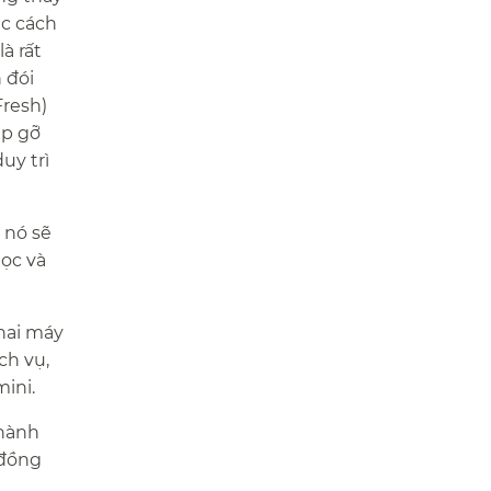
ác cách
à rất
 đói
Fresh)
ặp gỡ
uy trì
 nó sẽ
ọc và
hai máy
ch vụ,
ni.​​
Thành
 đồng