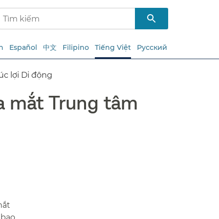
h
Español
中文
Filipino
Tiếng Việt
Русский
 lợi Di động​​
a mắt Trung tâm
t​​
 bao