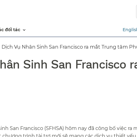
Chuyển
đến
nội
dung
các đối tác​​
Englis
chính​​
Dịch Vụ Nhân Sinh San Francisco ra mắt Trung tâm Phúc
hân Sinh San Francisco r
inh San Francisco (SFHSA) hôm nay đã công bố việc ra mắ
 chương trình tài trợ mới sẽ mang các dịch vụ thiết yếu