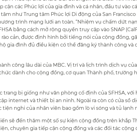
ếp cận các Phúc lợi của gia đình và cá nhân, đầu tư vào c
 tâm như Trung tâm Phúc lợi Di động của San Francisco l
hương trình mạng lưới an toàn. “Nhiệm vụ chấm dứt nạn
SFHSA bằng cách mở rộng quyền truy cập vào SNAP (Cal
ào cản, được định hình bởi tiếng nói của cộng đồng, g
hộ gia đình đủ điều kiện có thể đăng ký thành công và d
h công lâu dài của MBC. Vị trí và lịch trình dịch vụ của
 chức dành cho cộng đồng, cơ quan Thành phố, trường h
c trang bị giống như văn phòng cố định của SFHSA, với 
cập internet và thiết bị an ninh. Ngoài ra còn có cửa sổ dị
 tiện nghi của nhân viên bao gồm lò vi sóng và tủ lạnh mi
kiến sẽ đến thăm một số sự kiện cộng đồng trên khắp 
kiện, chuyên gia tiếp cận cộng đồng và các đối tác cộng