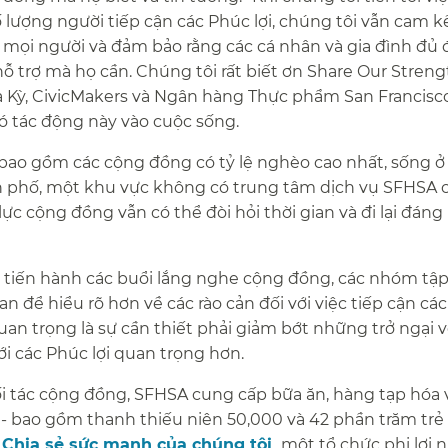
lượng người tiếp cận các Phúc lợi, chúng tôi vẫn cam k
cả mọi người và đảm bảo rằng các cá nhân và gia đình đủ 
hỗ trợ mà họ cần. Chúng tôi rất biết ơn Share Our Streng
 Kỳ, CivicMakers và Ngân hàng Thực phẩm San Francisc
ó tác động này vào cuộc sống.​​
bao gồm các cộng đồng có tỷ lệ nghèo cao nhất, sống ở
 phố, một khu vực không có trung tâm dịch vụ SFHSA
ực cộng đồng vẫn có thể đòi hỏi thời gian và đi lại đáng
ã tiến hành các buổi lắng nghe cộng đồng, các nhóm tậ
n để hiểu rõ hơn về các rào cản đối với việc tiếp cận các
an trọng là sự cần thiết phải giảm bớt những trở ngại về
i các Phúc lợi quan trọng hơn.​​
i tác cộng đồng, SFHSA cung cấp bữa ăn, hàng tạp hóa
o - bao gồm thanh thiếu niên 50,000 và 42 phần trăm tr
​
Chia sẻ sức mạnh của chúng tôi​​
, một tổ chức phi lợi