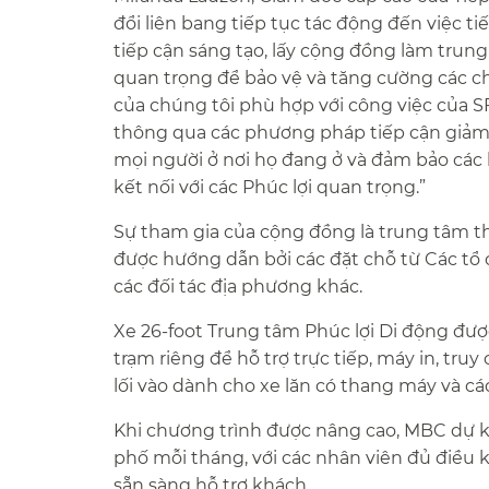
đổi liên bang tiếp tục tác động đến việc ti
tiếp cận sáng tạo, lấy cộng đồng làm trung
quan trọng để bảo vệ và tăng cường các c
của chúng tôi phù hợp với công việc của 
thông qua các phương pháp tiếp cận giảm r
mọi người ở nơi họ đang ở và đảm bảo các 
kết nối với các Phúc lợi quan trọng.”​​
Sự tham gia của cộng đồng là trung tâm thàn
được hướng dẫn bởi các đặt chỗ từ Các tổ
các đối tác địa phương khác.​​
Xe 26-foot Trung tâm Phúc lợi Di động đượ
trạm riêng để hỗ trợ trực tiếp, máy in, truy 
lối vào dành cho xe lăn có thang máy và các
Khi chương trình được nâng cao, MBC dự 
phố mỗi tháng, với các nhân viên đủ điều 
sẵn sàng hỗ trợ khách.​​