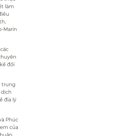
ết làm
điều
th,
o-Marin
 các
 chuyên
 kể đối
p trung
 dịch
 địa lý
 và Phúc
ẻ em của
 nhuận