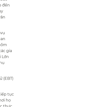
ếp đến
ùy
văn
 vụ
uan
 gồm
ác gia
i Lớn
phụ
ử (EBT)
tiếp tục
nơi họ
ệc thực