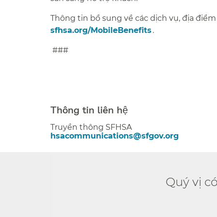
Thông tin bổ sung về các dịch vụ, địa điểm v
sfhsa.org/MobileBenefits​​
. ​​
###​​
Thông tin liên hệ​​
Truyền thông SFHSA​​
hsacommunications@sfgov.org​​
Quý vị c