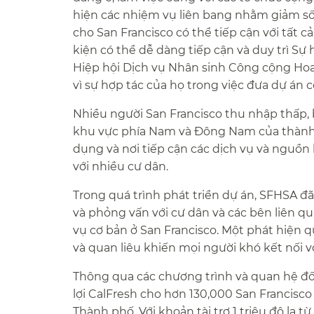
hiện các nhiệm vụ liên bang nhằm giảm số 
cho San Francisco có thể tiếp cận với tất 
kiện có thể dễ dàng tiếp cận và duy trì Sự 
Hiệp hội Dịch vụ Nhân sinh Công cộng Hoa
vì sự hợp tác của họ trong việc đưa dự án c
Nhiều người San Francisco thu nhập thấp, 
khu vực phía Nam và Đông Nam của thành
dụng và nơi tiếp cận các dịch vụ và nguồn l
với nhiều cư dân.​​
Trong quá trình phát triển dự án, SFHSA đ
và phỏng vấn với cư dân và các bên liên qua
vụ cơ bản ở San Francisco. Một phát hiện qu
và quan liêu khiến mọi người khó kết nối vớ
Thông qua các chương trình và quan hệ đố
lợi CalFresh cho hơn 130,000 San Francisc
Thành phố. Với khoản tài trợ 1 triệu đô la từ​