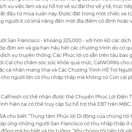
h vụ việc làm và sự hỗ trợ về sự đài thọ về y tế, trực ti
ắt đầu từ mùa xuân này. Được đặt trong một chiếc xe t
ng người ít có khả năng đến một địa điểm cố định hoặc 
i San Francisco - khoảng 225,000 - với hơn 60 các dịch
ộp đơn xin và gia hạn hầu hết các chương trình do cơ q
ịch vụ truyền thống. Các Phúc lợi có sẵn trên tàu bao
di-Cal cho chăm sóc sức khỏe quá mức, CalWORKs cho c
oặc cá nhân mang thai và Các Chương Trình Hỗ Trợ Ngườ
t cho người lớn có thu nhập thấp mà không có Con cái 
o CalFresh có thể nhận được thẻ Chuyển Phúc Lợi Điện T
h hiện tại có thể truy cập Sự hỗ trợ thẻ EBT trên MBC.​​
A cho biết: “Trung tâm Phúc lợi Di động của chúng tôi 
đáp ứng những người San Francisco có thu nhập thấp ở 
đồng mà họ biết và tin tưởng. “Khi chúng tôi tiến tới vi