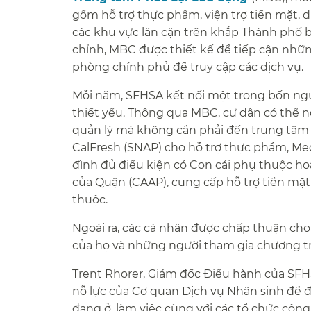
gồm hỗ trợ thực phẩm, viện trợ tiền mặt, dịc
các khu vực lân cận trên khắp Thành phố b
chỉnh, MBC được thiết kế để tiếp cận nhữ
phòng chính phủ để truy cập các dịch vụ.​​
Mỗi năm, SFHSA kết nối một trong bốn ngườ
thiết yếu. Thông qua MBC, cư dân có thể n
quản lý mà không cần phải đến trung tâm d
CalFresh (SNAP) cho hỗ trợ thực phẩm, Me
đình đủ điều kiện có Con cái phụ thuộc h
của Quận (CAAP), cung cấp hỗ trợ tiền mặ
thuộc.​​
Ngoài ra, các cá nhân được chấp thuận ch
của họ và những người tham gia chương trìn
Trent Rhorer, Giám đốc Điều hành của SFHS
nỗ lực của Cơ quan Dịch vụ Nhân sinh để 
đang ở, làm việc cùng với các tổ chức cộng 