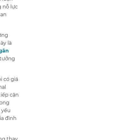
 nỗ lực
San
ương
ày là
gân
 tưởng
i có giá
nal
tiếp cận
rong
 yếu
ia đình
ng thay