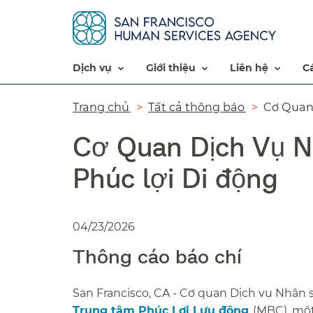
dịch vụ​​
giới thiệu​​
liên hệ​​
Đường
Trang chủ​​
Tất cả thông báo​​
Cơ Quan 
dẫn​​
Cơ Quan Dịch Vụ N
Phúc lợi Di động​​
04/23/2026
Thông cáo báo chí​​
San Francisco, CA - Cơ quan Dịch vụ Nhân s
Trung tâm Phúc Lợi Lưu động​​
(MBC), một