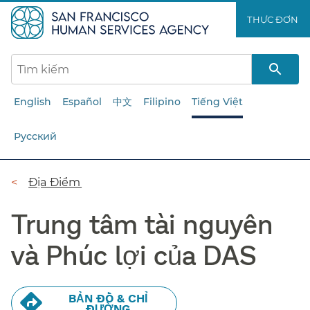
Chuyển
THỰC ĐƠN​​
đến
nội
dung
chính​​
English
Español
中文
Filipino
Tiếng Việt
Русский
Đường
Địa Điểm​​
dẫn​​
Trung tâm tài nguyên
và Phúc lợi của DAS​​
BẢN ĐỒ & CHỈ
ĐƯỜNG​​