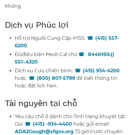
Không​​
Dịch vụ Phúc lợi​​
Hỗ trợ Người Cung Cấp IHSS:
(415) 557-
6200
.​​
Đủ
điều kiện Medi-Cal cho
844IHSS:()
551-.4320
​​
Dịch vụ Cựu chiến binh:
(415) 934-4200
hoặc
(800) 807-5799
để biết thông tin
hoặc đặt lịch hẹn.​​
Tài nguyên tại chỗ​​
Yêu cầu chỗ ở dành cho
Tình trạng khuyết tật:
Gọi
(415) -934-4400
hoặc gửi email:
ADA2Gough@sfgov.org
72 giờ trước chuyến