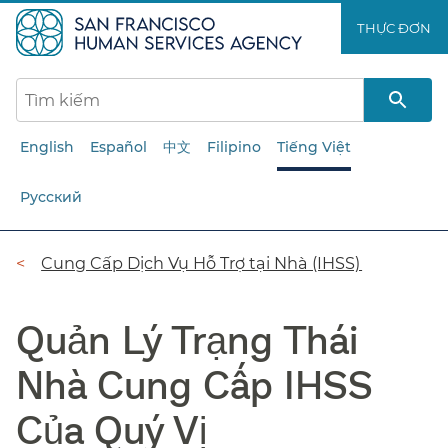
Chuyển
THỰC ĐƠN​​
đến
nội
dung
chính​​
English
Español
中文
Filipino
Tiếng Việt
Русский
Đường
Cung Cấp Dịch Vụ Hỗ Trợ tại Nhà (IHSS)​​
dẫn​​
Quản Lý Trạng Thái
Nhà Cung Cấp IHSS
Của Quý Vị​​