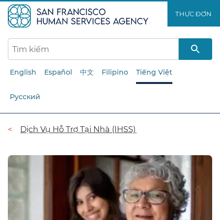
Chuyển
THỰC ĐƠN​​
đến
nội
dung
chính​​
English
Español
中文
Filipino
Tiếng Việt
Русский
Đường
Dịch Vụ Hỗ Trợ Tại Nhà (IHSS)​​
dẫn​​