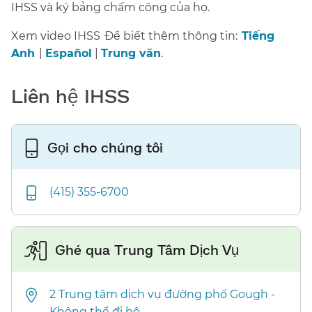
IHSS và ký bảng chấm công của họ.​​
Xem video IHSS​​
Để biết thêm thông tin:​​
Tiếng
Anh​​
|
Español
|
Trung văn
.​​
Liên hệ IHSS​​
Gọi cho chúng tôi​​
(415) 355-6700​​
Ghé qua Trung Tâm Dịch Vụ​​
2 Trung tâm dịch vụ đường phố Gough -
Không thể đi bộ​​