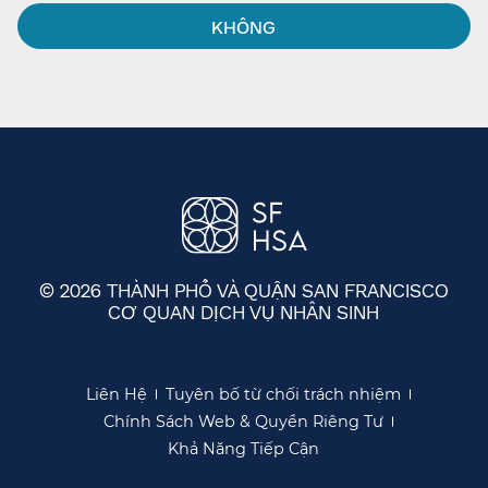
KHÔNG​​
© 2026 THÀNH PHỐ VÀ QUẬN SAN FRANCISCO
CƠ QUAN DỊCH VỤ NHÂN SINH
​​
Liên Hệ​​
Tuyên bố từ chối trách nhiệm​​
Chính Sách Web & Quyền Riêng Tư​​
Khả Năng Tiếp Cận​​