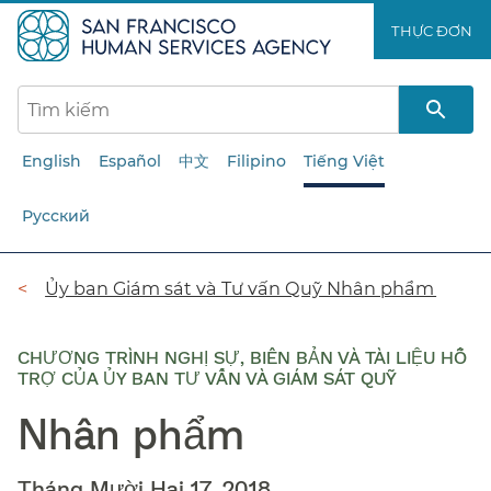
Chuyển
THỰC ĐƠN​​
đến
nội
dung
chính​​
English
Español
中文
Filipino
Tiếng Việt
Русский
Đường
Ủy ban Giám sát và Tư vấn Quỹ Nhân phẩm​​
dẫn​​
CHƯƠNG TRÌNH NGHỊ SỰ, BIÊN BẢN VÀ TÀI LIỆU HỖ
TRỢ CỦA ỦY BAN TƯ VẤN VÀ GIÁM SÁT QUỸ
Nhân phẩm​​
Tháng Mười Hai 17, 2018​​