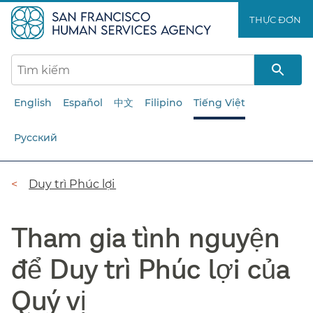
Chuyển
THỰC ĐƠN​​
đến
nội
dung
chính​​
English
Español
中文
Filipino
Tiếng Việt
Русский
Đường
Duy trì Phúc lợi​​
dẫn​​
Tham gia tình nguyện
để Duy trì Phúc lợi của
Quý vị​​