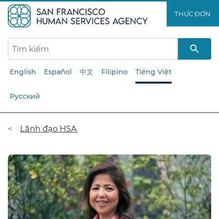
Chuyển
THỰC ĐƠN​​
đến
nội
dung
chính​​
English
Español
中文
Filipino
Tiếng Việt
Русский
Đường
Lãnh đạo HSA​​
dẫn​​