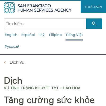
Chuyển
THỰC ĐƠN​​
đến
nội
dung
chính​​
English
Español
中文
Filipino
Tiếng Việt
Русский
Đường
Dịch Vụ​​
dẫn​​
Dịch
VỤ TÌNH TRẠNG KHUYẾT TẬT + LÃO HÓA
Tăng cường sức khỏe​​