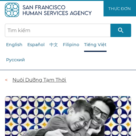
Chuyển
THỰC ĐƠN​​
đến
nội
dung
chính​​
English
Español
中文
Filipino
Tiếng Việt
Русский
Đường
Nuôi Dưỡng Tạm Thời​​
dẫn​​