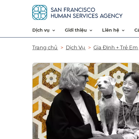
dịch vụ​​
giới thiệu​​
liên hệ​​
Đường
Trang chủ​​
Dịch Vụ​​
Gia Đình + Trẻ Em​​
dẫn​​