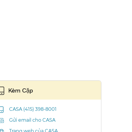
Kèm Cặp​​
CASA (415) 398-8001​​
Gửi email cho CASA​​
Trang web của CASA​​