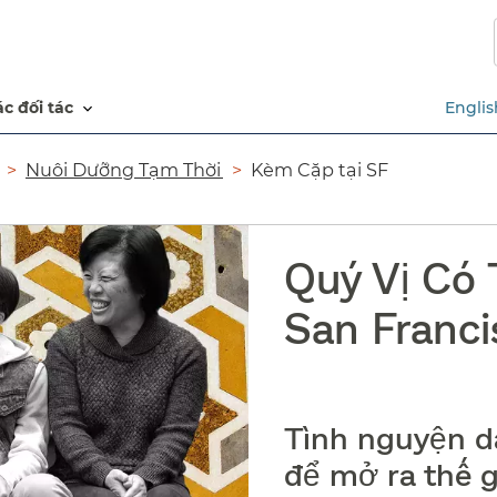
Chuyển
đến
nội
dung
các đối tác​​
Englis
chính​​
Nuôi Dưỡng Tạm Thời​​
Kèm Cặp tại SF​​
Quý Vị Có
San Francis
Tình nguyện dà
để mở ra thế g