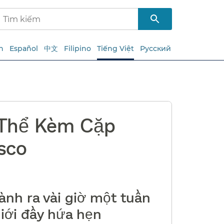
h
Español
中文
Filipino
Tiếng Việt
Русский
 Thể Kèm Cặp
co​​
nh ra vài giờ một tuần
iới đầy hứa hẹn​​