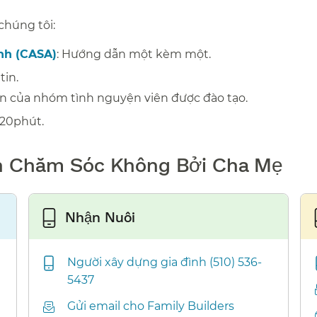
úng tôi:​​
ịnh (CASA)
: Hướng dẫn một kèm một.
​​
n.​​
n của nhóm tình nguyện viên được đào tạo.
​​
0phút.​​
h Chăm Sóc Không Bởi Cha Mẹ​​
Nhận Nuôi​​
Người xây dựng gia đình (510) 536-
5437​​
Gửi email cho Family Builders​​