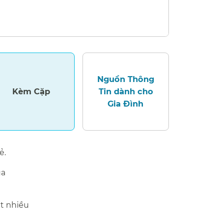
Nguồn Thông
Kèm Cặp​​
Tin dành cho
Gia Đình​​
​​
ua
ật nhiều